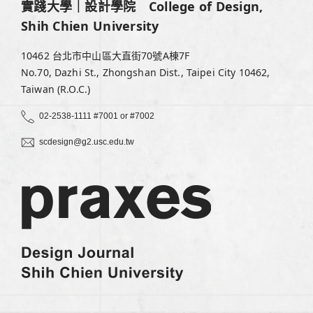
實踐大學｜設計學院 College of Design,
Shih Chien University
10462 台北市中山區大直街70號A棟7F
No.70, Dazhi St., Zhongshan Dist., Taipei City 10462,
Taiwan (R.O.C.)
02-2538-1111 #7001 or #7002
scdesign@g2.usc.edu.tw