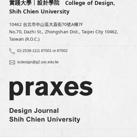
實踐大學｜設計學院 College of Design,
Shih Chien University
10462 台北市中山區大直街70號A棟7F
No.70, Dazhi St., Zhongshan Dist., Taipei City 10462,
Taiwan (R.O.C.)
02-2538-1111 #7001 or #7002
scdesign@g2.usc.edu.tw