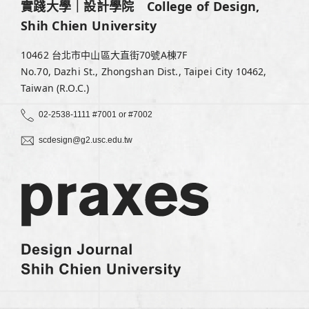
實踐大學｜設計學院 College of Design,
Shih Chien University
10462 台北市中山區大直街70號A棟7F
No.70, Dazhi St., Zhongshan Dist., Taipei City 10462,
Taiwan (R.O.C.)
02-2538-1111 #7001 or #7002
scdesign@g2.usc.edu.tw