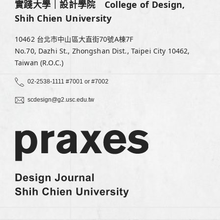
實踐大學｜設計學院 College of Design,
Shih Chien University
10462 台北市中山區大直街70號A棟7F
No.70, Dazhi St., Zhongshan Dist., Taipei City 10462,
Taiwan (R.O.C.)
02-2538-1111 #7001 or #7002
scdesign@g2.usc.edu.tw