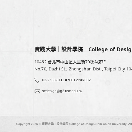
實踐大學｜設計學院 College of Design, S
10462 台北市中山區大直街70號A棟7F
No.70, Dazhi St., Zhongshan Dist., Taipei City 10
02-2538-1111 #7001 or #7002
scdesign@g2.usc.edu.tw
Copyright 2025 © 實踐大學｜設計學院 College of Design Shih Chien University. All 