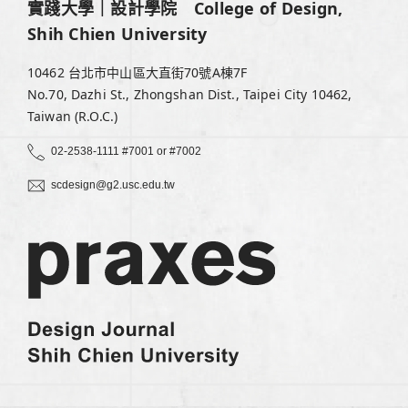
實踐大學｜設計學院 College of Design,
Shih Chien University
10462 台北市中山區大直街70號A棟7F
No.70, Dazhi St., Zhongshan Dist., Taipei City 10462,
Taiwan (R.O.C.)
02-2538-1111 #7001 or #7002
scdesign@g2.usc.edu.tw