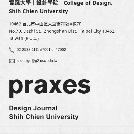
實踐大學｜設計學院 College of Design,
Shih Chien University
10462 台北市中山區大直街70號A棟7F
No.70, Dazhi St., Zhongshan Dist., Taipei City 10462,
Taiwan (R.O.C.)
02-2538-1111 #7001 or #7002
scdesign@g2.usc.edu.tw